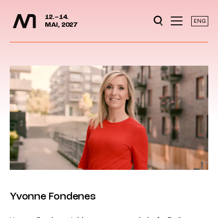
Mediedager
Hopp til hovedinnhold
12.–14.
ENG
MAI, 2027
Yvonne Fondenes