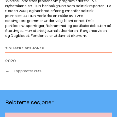
Yvonne Fondenes jobber som programleder for Tv 2
Nyhetskanalen. Hun har bakgrunn som politisk reporter i TV
2 siden 2008, og har bred erfaring innenfor politisk
journalistikk. Hun har ledet en rekke av TV2s
satsingsprogrammer under valg, blant annet TV2s
partilederutspørringer,
Bakrommet
og partilederdebatten på
Stortinget. Hun startet journalistkarrieren i Bergensavisen
og Dagbladet. Fondenes er utdannet økonom.
TIDLIGERE SESJONER
2020
→
Toppmøtet 2020
Relaterte sesjoner