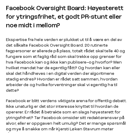
Facebook Oversight Board: Høyesterett
for ytringsfrihet, et godt PR-stunt eller
noe midt i mellom?
Ekspertise fra hele verden er plukket ut til å være en del av
det såkalte Facebook Oversight Board. 20 rutinerte
fagpersoner er allerede på plass, totalt rådet skal telle 40 og
fungere som et faglig råd som skal trekke opp grenser for
hva Facebook kan og ikke kan publisere–og hvorfor? Men
hvilket mandat har de egentlig fått? Og hvordan kan eller
skal det håndheves i en digital verden der algoritmene
stadig endres? Hvordan er rådet satt sammen, hvordan
arbeider de og hvilke forventninger skal vi egentlig ha til
dette?
Facebook er blitt verdens viktigste arena for offentlig debatt.
Ikke unaturlig er det stor interesse knyttet til hvordan de
opererer. Er rådet å betrakte som en slags høyesterett for
ytringsfrihet? Tar Facebook omsider sitt redaktøransvar på
alvor, eller er oppgaven helt umulig? Det er mange spørsmål
og mye å snakke om når Kjersti Løken Stavrum møter