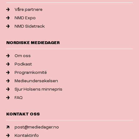
Våre partnere
NMD Expo
NMD Sidetrack
NORDISKE MEDIEDAGER
Om oss
Podkast
Programkomité
Medieundersøkelsen
Sjur Holsens minnepris
FAQ
KONTAKT OSS
post@mediedager.no
Kontaktinfo