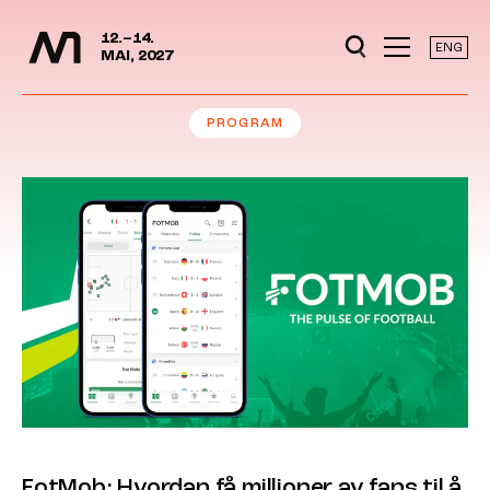
Mediedager
Hopp til hovedinnhold
12.–14.
ENG
MAI, 2027
PROGRAM
FotMob: Hvordan få millioner av fans til å