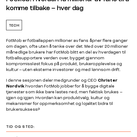
komme tilbake – hver dag
TECH
FotMob er fotballappen millioner av fans åpner flere ganger
om dagen, ofte uten å tenke over det. Med over 20 millioner
månedlige brukere har FotMob blitt en del av hverdagen til
fotballsupportere verden over, bygget gjennom
kompromissløst fokus på produkt, brukeropplevelse og
kultur – uten eksterne investorer og med lønnsom drift.
I denne sesjonen deler medgrunder og CEO
Christer
Nordvik
hvordan FotMob jobber for å bygge digitale
tjenester som ikke bare lastes ned, men faktisk brukes –
igjen og igjen. Hvordan kan produktvalg, kultur og
mekanismer for oppmerksomhet og lojalitet bidra til
brukersuksess?
TID OG STED: