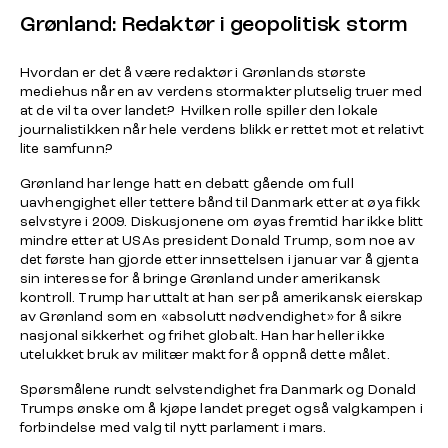
Grønland: Redaktør i geopolitisk storm
Hvordan er det å være redaktør i Grønlands største
mediehus når en av verdens stormakter plutselig truer med
at de vil ta over landet? Hvilken rolle spiller den lokale
journalistikken når hele verdens blikk er rettet mot et relativt
lite samfunn?
Grønland har lenge hatt en debatt gående om full
uavhengighet eller tettere bånd til Danmark etter at øya fikk
selvstyre i 2009. Diskusjonene om øyas fremtid har ikke blitt
mindre etter at USAs president Donald Trump, som noe av
det første han gjorde etter innsettelsen i januar var å gjenta
sin interesse for å bringe Grønland under amerikansk
kontroll. Trump har uttalt at han ser på amerikansk eierskap
av Grønland som en «absolutt nødvendighet» for å sikre
nasjonal sikkerhet og frihet globalt. Han har heller ikke
utelukket bruk av militær makt for å oppnå dette målet.
Spørsmålene rundt selvstendighet fra Danmark og Donald
Trumps ønske om å kjøpe landet preget også valgkampen i
forbindelse med valg til nytt parlament i mars.