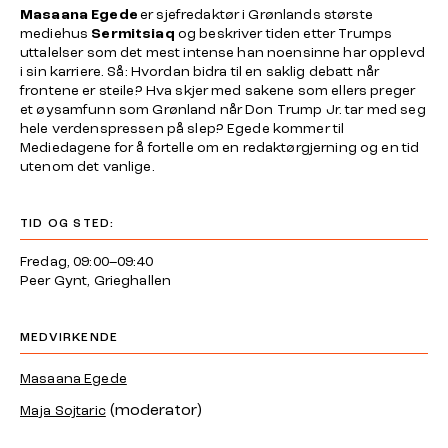
Masaana
Egede
er sjefredaktør i Grønlands største
mediehus
Sermitsiaq
og beskriver tiden etter Trumps
uttalelser som det mest intense han noensinne har opplevd
i sin karriere. Så: Hvordan bidra til en saklig debatt når
frontene er steile? Hva skjer med sakene som ellers preger
et øysamfunn som Grønland når Don Trump Jr. tar med seg
hele verdenspressen på slep? Egede kommer til
Mediedagene for å fortelle om en redaktørgjerning og en tid
utenom det vanlige.
TID OG STED:
Fredag, 09:00–09:40
Peer Gynt, Grieghallen
MEDVIRKENDE
Masaana Egede
(moderator)
Maja Sojtaric