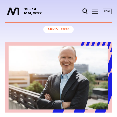
Mediedager
Hopp til hovedinnhold
12.–14.
ENG
MAI, 2027
ARKIV
2023