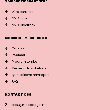
SAMARBEIDSPARTNERE
Våre partnere
NMD Expo
NMD Sidetrack
NORDISKE MEDIEDAGER
Om oss
Podkast
Programkomité
Medieundersøkelsen
Sjur Holsens minnepris
FAQ
KONTAKT OSS
post@mediedager.no