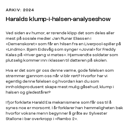
ARKIV: 2024
Haralds klump-i-halsen-analyseshow
Ved siden av humor, er rørende klipp det som deles aller
mest på sosiale medier. Jan Runar Eliassen i
«Demenskoret» som får en hilsen fra en Liverpool-spiller på
«Lindmo». Bjørn Eidsvåg som synger «Jovial» for Freddy
Kalas på «Hver gang vi møtes». Hjemvendte soldater som
plutselig kommer inn i klassen til datteren på skolen.
Hva er det som gir oss denne varme, gode følelsen som
strømmer gjennom oss når vi blir rørt? Hvorfor har vi
egentlig denne følelsen og hvordan kan du som
innholdsprodusent skape mest mulig gåsehud, klump i
halsen og gledestårer?
I fjor forklarte Harald Eia mekanismene som får oss til å
synes noe er morsomt. I år forklarer han hemmeligheten bak
hvorfor voksne menn begynner å gråte av Sylvester
Stallone i bar overkropp i «Rambo 2».