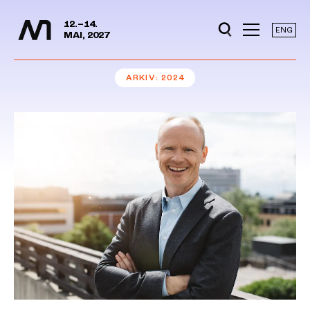
Mediedager
Hopp til hovedinnhold
12.–14.
ENG
MAI, 2027
ARKIV
2024