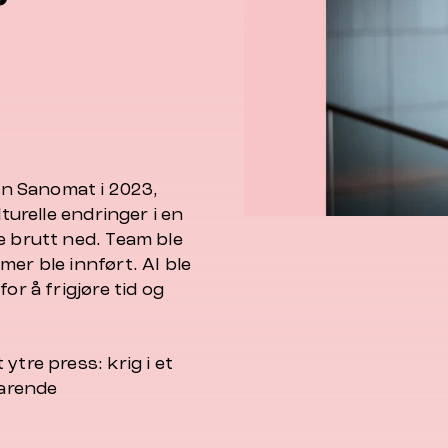
gin Sanomat i 2023,
turelle endringer i en
e brutt ned. Team ble
er ble innført. AI ble
or å frigjøre tid og
ytre press: krig i et
arende