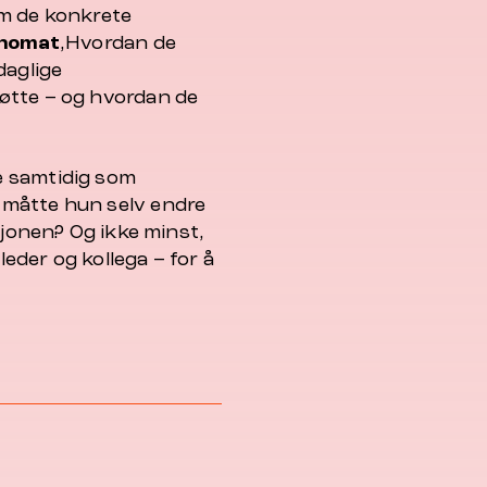
 om de konkrete
anomat
,Hvordan de
daglige
øtte – og hvordan de
e samtidig som
 måtte hun selv endre
sjonen? Og ikke minst,
der og kollega – for å