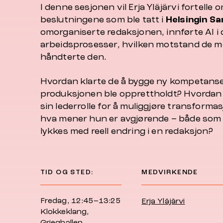
I denne sesjonen vil Erja Yläjärvi fortelle
beslutningene som ble tatt i
Helsingin S
omorganiserte redaksjonen, innførte AI i 
arbeidsprosesser, hvilken motstand de m
håndterte den.
Hvordan klarte de å bygge ny kompetans
produksjonen ble opprettholdt? Hvordan
sin lederrolle for å muliggjøre transforma
hva mener hun er avgjørende – både som le
lykkes med reell endring i en redaksjon?
TID OG STED:
MEDVIRKENDE
Fredag, 12:45–13:25
Erja Yläjärvi
Klokkeklang,
Grieghallen