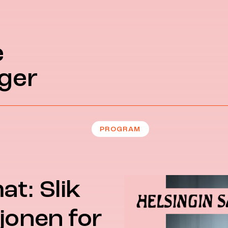
e
ger
PROGRAM
t: Slik
jonen for