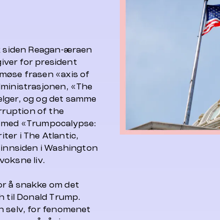
kk siden Reagan-æraen
giver for president
møse frasen «axis of
dministrasjonen, «The
elger, og og det samme
ruption of the
e med «Trumpocalypse:
er i The Atlantic,
å innsiden i Washington
 voksne liv.
or å snakke om det
h til Donald Trump.
n selv, for fenomenet