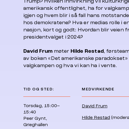
Trump? Hvilken innvirkning vil kulturkrig
amerikansk offentlighet, ha for valgka
igjen og hvem blir i så fall hans motstander
hos demokratene? Hva er medias rolle i en
nasjon, kort og godt: Hvordan blir veien 
presidentvalget i 2024?
David Frum
møter
Hilde Restad
, førstea
av boken «Det amerikanske paradokset» t
valgkampen og hva vi kan ha i vente.
TID OG STED:
MEDVIRKENDE
Torsdag, 15:00–
David Frum
15:40
Hilde Restad
(modera
Peer Gynt,
Grieghallen