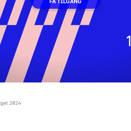
FÅ TILGANG
lget 2024