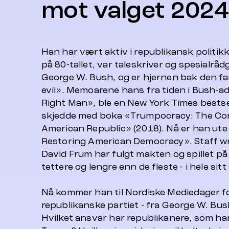
mot valget 2024
Han har vært aktiv i republikansk politi
på 80-tallet, var taleskriver og spesialråd
George W. Bush, og er hjernen bak den fa
evil». Memoarene hans fra tiden i Bush-a
Right Man», ble en New York Times bests
skjedde med boka «Trumpocracy: The Cor
American Republic» (2018). Nå er han ut
Restoring American Democracy». Staff writ
David Frum har fulgt makten og spillet p
tettere og lengre enn de fleste - i hele sitt
Nå kommer han til Nordiske Mediedager f
republikanske partiet - fra George W. Bus
Hvilket ansvar har republikanere, som ha