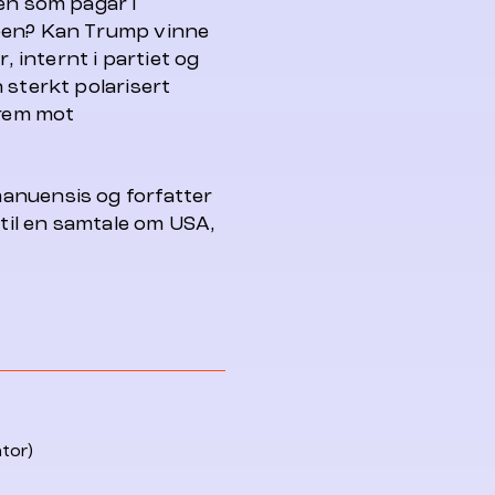
en som pågår i
mpen? Kan Trump vinne
, internt i partiet og
 sterkt polarisert
frem mot
manuensis og forfatter
il en samtale om USA,
tor)