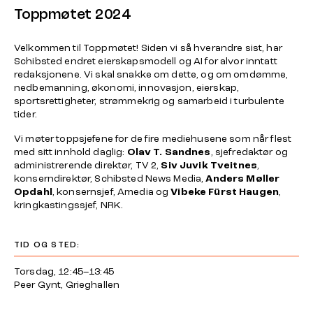
Toppmøtet 2024
Velkommen til Toppmøtet! Siden vi så hverandre sist, har
Schibsted endret eierskapsmodell og AI for alvor inntatt
redaksjonene. Vi skal snakke om dette, og om omdømme,
nedbemanning, økonomi, innovasjon, eierskap,
sportsrettigheter, strømmekrig og samarbeid i turbulente
tider.
Vi møter toppsjefene for de fire mediehusene som når flest
med sitt innhold daglig:
Olav T. Sandnes
, sjefredaktør og
administrerende direktør, TV 2,
Siv Juvik Tveitnes
,
konserndirektør, Schibsted News Media,
Anders Møller
Opdahl
, konsernsjef, Amedia og
Vibeke Fürst Haugen
,
kringkastingssjef, NRK.
TID OG STED:
Torsdag, 12:45–13:45
Peer Gynt, Grieghallen