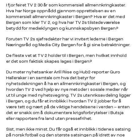
I fjor feiret TV 2 30 år som kommersiell allmennkringkaster.
Hva har Norge oppnådd gjennom opprettelsen av en
kommersiell allmennkringkaster i Bergen? Hva er det med
Bergen som kler TV 2, og hva har TV 2s tilstedeværelse
betydd for medieklyngen og kunnskapsbyen Bergen?
Foruten TV 2s sjefredaktør har vi invitert lederne i Bergen
Næringsråd og Media City Bergen for å gi sine betraktninger.
De fleste vet at TV 2 holder til i Bergen, men hvilket innhold
er det som faktisk skapes lages i Bergen?
Du møter nyhetsanker Arill Riise og Hub2-reporter Guro
Halleraker i en samtale om hva det betyr for
nyhetsdekningen å ha en allmennkringkaster i Bergen, og
hvordan TV 2 ved hjelp av nye metoder i sosiale medier når
ut til unge med nyhetsvegring. TV 2s utenriksavdeling ligger
i Bergen, og du får et innblikk i hvordan TV 2 jobber for å
være tett og nært på de viktige hendelsene i verden – enten
det er snakk om å dokumentere krigsforbrytelser i Butsja
eller rapportere fra land uten pressefrihet.
Sist, men ikke minst. Du får også et innblikk i tidenes satsing
på norsk fotball og den største satsingen på idrett av noe