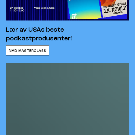
Lær av USAs beste
podkastprodusenter!
NMD MASTERCLASS