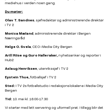
mediehus i verden noen gang.
Du møter:
Olav T. Sandnes
, sjefredaktør og administrerende direktør
i TV 2
Monica Mæland
, administrerende direktør i Bergen
Næringsråd
Helge O. Svela
, CEO i Media City Bergen
Arill Riise og Guro Halleraker,
nyhetsanker og reporter i
Hub2
Aslaug Henriksen
, utenrikssjef i TV 2
Eystein Thue,
fotballsjef i TV 2
Sted:
I TV 2s fotballstudio i redaksjonslokalene i Media City
Bergen
Tid:
10. mai kl. 16.00-17.30
Vi starter med lett servering og uformell prat. I tillegg blir det