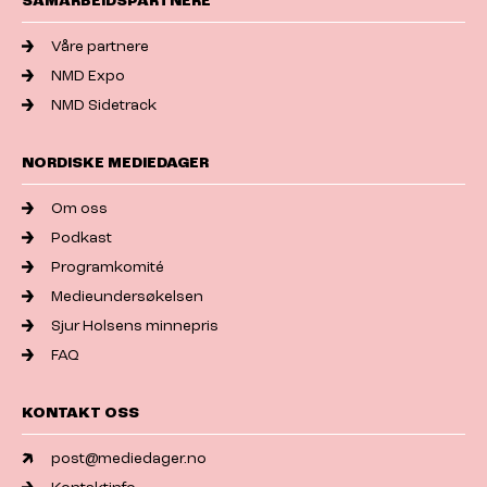
SAMARBEIDSPARTNERE
Våre partnere
NMD Expo
NMD Sidetrack
NORDISKE MEDIEDAGER
Om oss
Podkast
Programkomité
Medieundersøkelsen
Sjur Holsens minnepris
FAQ
KONTAKT OSS
post@mediedager.no