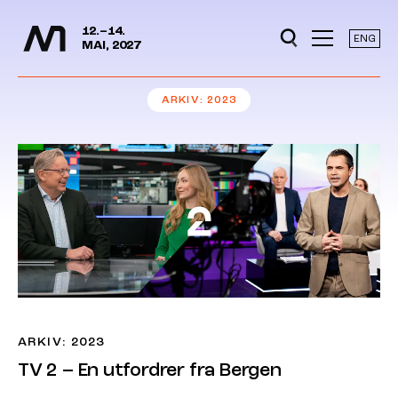
Mediedager
Hopp til hovedinnhold
12.–14.
ENG
MAI, 2027
ARKIV
2023
ARKIV: 2023
TV 2 – En utfordrer fra Bergen