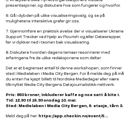
presentasjoner, og diskutere hva som fungerer og hvorfor.
6. Gå i dybden på ulike visualiseringsvalg, og se på
mulighetene interaktive grafer gir oss.
7. Gjennomføre en praktisk øvelse der vi visualiserer Ukraine
Support Tracker ved hjelp av Flourish og/eller Datawrapper,
før vi dykker ned i teorien bak visualisering.
8. Diskutere hvordan dagens temaer resonnerer med
erfaringene fra de ulike redaksjonene som deltar.
Det er et begrenset antall til denne workshopen, som finner
sted i Medielaben i Media City Bergen. For å melde deg på må
du enten ha kjøpt billett til Nordiske Mediedager eller være
tilknyttet Media City Bergens Datajournalistikk-nettverk.
Pris: 950 kroner, inkluderer kaffe og noe søtt å bite i.
Tid: 12.30 til 15.30 onsdag 10. mai.
Sted: Medielaben i Media City Bergen, 9. etasje, tårn 3.
Meld deg på her:
https://app.checkin.no/event/5...