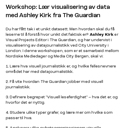
Workshop: Lær visualisering av data
med Ashley Kirk fra The Guardian
Du har fått tak i et unikt datasett. Men hvordan skal du få
leserne til å forstå hvor unikt det faktisk er?
Ashley Kirk
er
Visual Projects Editor i The Guardian, og har undervist i
visualisering av datajournalistikk ved City University i
London. I denne workshopen, som er et samarbeid mellom
Nordiske Mediedager og Media City Bergen, skal vi:
1. Lære hva visuell journalistikk er, og hvilke fellesnevnere
området har med datajournalistikk.
2. Få vite hvordan The Guardian jobber med visuell
journalistikk.
3. Definere begrepet "Visuell leseferdighet" – hva det er, og
hvorfor det er nyttig.
4. Studere ulike typer grafer, og lære mer om hvilke som
passer til hva.
5. Analysere ulike nyhetsorganisasjoners visuelle