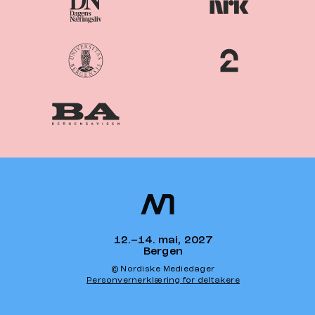
Nordiske
Nordic
Mediedager
Media Days
12.–14. mai, 2027
Bergen
© Nordiske Mediedager
Personvernerklæring for deltakere