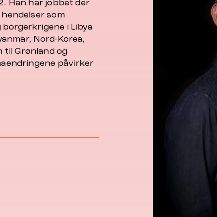
 2. Han har jobbet der
t hendelser som
 borgerkrigene i Libya
yanmar, Nord-Korea,
n til Grønland og
imaendringene påvirker