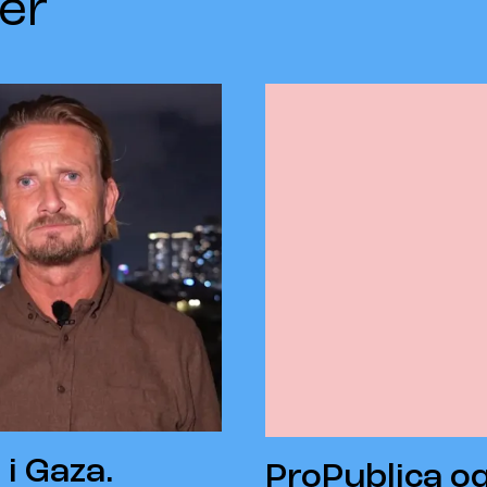
er
 i Gaza.
ProPublica o