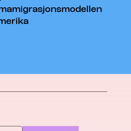
imamigrasjonsmodellen
merika