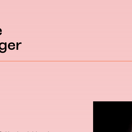
e
ger