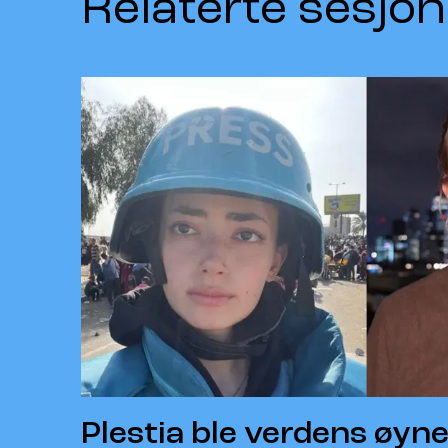
Relaterte sesjon
Plestia ble verdens øyne