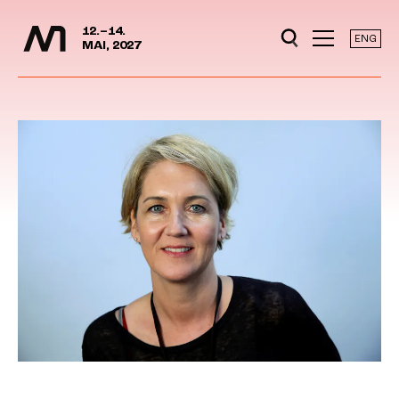
Mediedager
Hopp til hovedinnhold
12.–14.
ENG
MAI, 2027