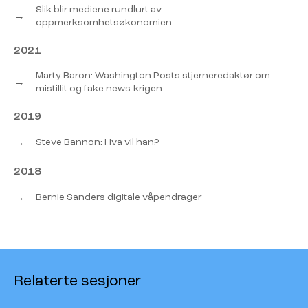
Slik blir mediene rundlurt av
→
oppmerksomhetsøkonomien
2021
Marty Baron: Washington Posts stjerneredaktør om
→
mistillit og fake news-krigen
2019
→
Steve Bannon: Hva vil han?
2018
→
Bernie Sanders digitale våpendrager
Relaterte sesjoner