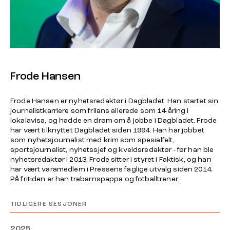
Frode Hansen
Frode Hansen er nyhetsredaktør i Dagbladet. Han startet sin
journalistkarriere som frilans allerede som 14-åring i
lokalavisa, og hadde en drøm om å jobbe i Dagbladet. Frode
har vært tilknyttet Dagbladet siden 1994. Han har jobbet
som nyhetsjournalist med krim som spesialfelt,
sportsjournalist, nyhetssjef og kveldsredaktør - før han ble
nyhetsredaktør i 2013. Frode sitter i styret i Faktisk, og han
har vært varamedlem i Pressens faglige utvalg siden 2014.
På fritiden er han trebarnspappa og fotballtrener.
TIDLIGERE SESJONER
2025