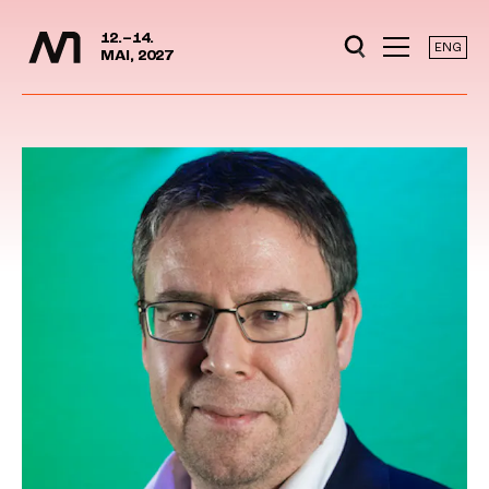
Mediedager
Hopp til hovedinnhold
12.–14.
ENG
MAI, 2027