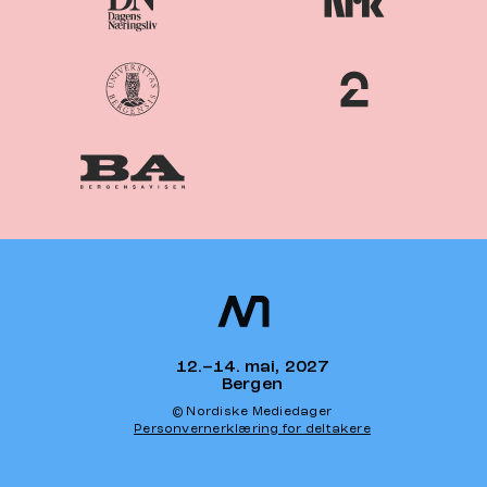
Nordiske
Nordic
Mediedager
Media Days
12.–14. mai, 2027
Bergen
© Nordiske Mediedager
Personvernerklæring for deltakere