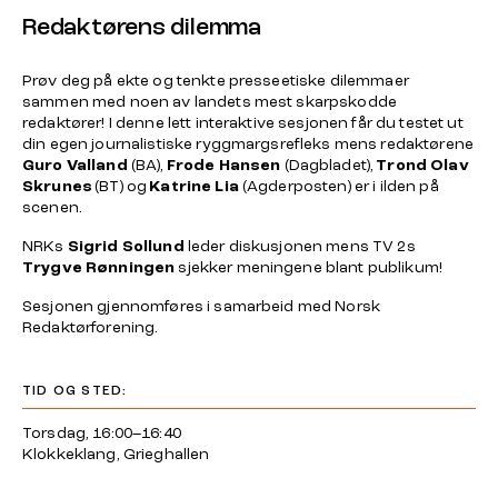
Redaktørens dilemma
Prøv deg på ekte og tenkte presseetiske dilemmaer
sammen med noen av landets mest skarpskodde
redaktører! I denne lett interaktive sesjonen får du testet ut
din egen journalistiske ryggmargsrefleks mens redaktørene
Guro Valland
(BA),
Frode Hansen
(Dagbladet),
Trond Olav
Skrunes
(BT) og
Katrine Lia
(Agderposten) er i ilden på
scenen.
NRKs
Sigrid Sollund
leder diskusjonen mens TV 2s
Trygve Rønningen
sjekker meningene blant publikum!
Sesjonen gjennomføres i samarbeid med Norsk
Redaktørforening.
TID OG STED:
Torsdag, 16:00–16:40
Klokkeklang, Grieghallen