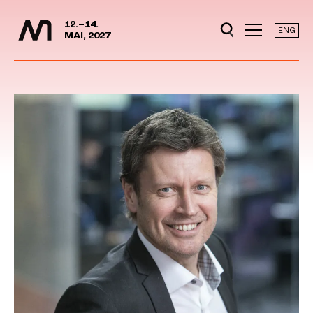
Mediedager
Hopp til hovedinnhold
12.–14.
ENG
MAI, 2027