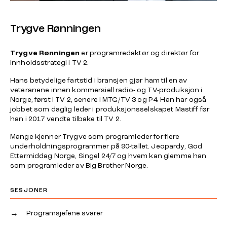
Trygve Rønningen
Trygve Rønningen
er programredaktør og direktør for
innholdsstrategi i TV 2.
Hans betydelige fartstid i bransjen gjør ham til en av
veteranene innen kommersiell radio- og TV-produksjon i
Norge, først i TV 2, senere i MTG/TV 3 og P4. Han har også
jobbet som daglig leder i produksjonsselskapet Mastiff før
han i 2017 vendte tilbake til TV 2.
Mange kjenner Trygve som programleder for flere
underholdningsprogrammer på 90-tallet. Jeopardy, God
Ettermiddag Norge, Singel 24/7 og hvem kan glemme han
som programleder av Big Brother Norge.
SESJONER
→
Programsjefene svarer