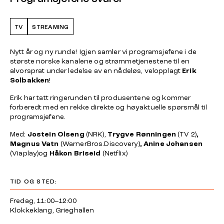
TV
STREAMING
Nytt år og ny runde! Igjen samler vi programsjefene i de
største norske kanalene og strømmetjenestene til en
alvorsprat under ledelse av en nådeløs, velopplagt
Erik
Solbakken
!
Erik har tatt ringerunden til produsentene og kommer
forberedt med en rekke direkte og høyaktuelle spørsmål til
programsjefene.
Med:
Jostein
Olseng
(NRK),
Trygve Rønningen
(TV 2)
,
Magnus Vatn
(WarnerBros.Discovery)
, Anine Johansen
(Viaplay)og
Håkon Briseid
(Netflix)
TID OG STED:
Fredag, 11:00–12:00
Klokkeklang, Grieghallen