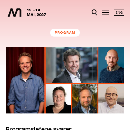
Mediedager
Hopp til hovedinnhold
12.–14.
ENG
MAI, 2027
PROGRAM
Programsjefene svarer