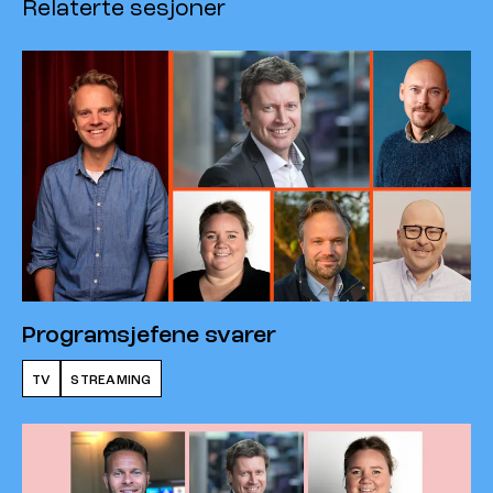
Relaterte sesjoner
Programsjefene svarer
TV
STREAMING