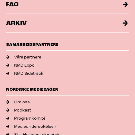
FAQ
ARKIV
SAMARBEIDSPARTNERE
Våre partnere
NMD Expo
NMD Sidetrack
NORDISKE MEDIEDAGER
Om oss
Podkast
Programkomité
Medieundersøkelsen
Sjur Holsens minnepris