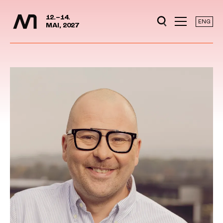
Mediedager
Hopp til hovedinnhold
12.–14.
ENG
MAI, 2027