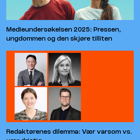
Medieundersøkelsen 2025: Pressen,
ungdommen og den skjøre tilliten
Redaktørenes dilemma: Vær varsom vs.