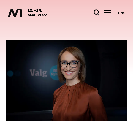
Mediedager
Hopp til hovedinnhold
12.–14.
ENG
MAI, 2027