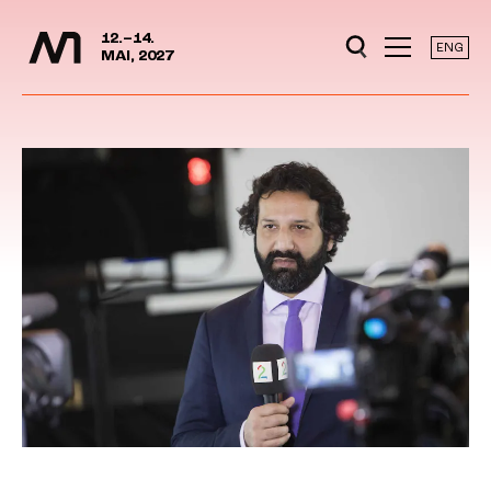
Mediedager
Hopp til hovedinnhold
12.–14.
ENG
MAI, 2027