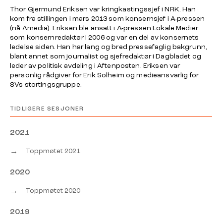
Thor Gjermund Eriksen var kringkastingssjef i NRK. Han
kom fra stillingen i mars 2013 som konsernsjef i A-pressen
(nå Amedia). Eriksen ble ansatt i A-pressen Lokale Medier
som konsernredaktør i 2006 og var en del av konsernets
ledelse siden. Han har lang og bred pressefaglig bakgrunn,
blant annet som journalist og sjefredaktør i Dagbladet og
leder av politisk avdeling i Aftenposten. Eriksen var
personlig rådgiver for Erik Solheim og medieansvarlig for
SVs stortingsgruppe.
TIDLIGERE SESJONER
2021
→
Toppmøtet 2021
2020
→
Toppmøtet 2020
2019