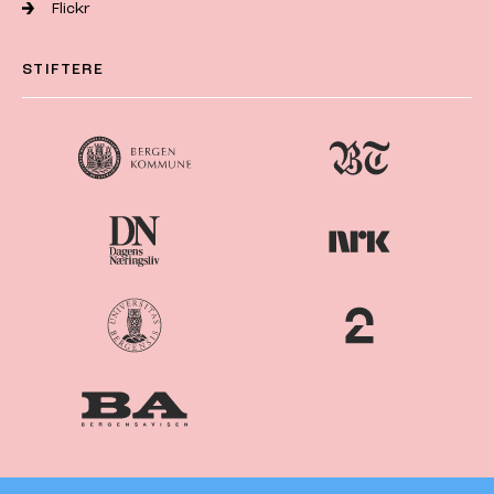
Flickr
STIFTERE
Nordiske
Nordic