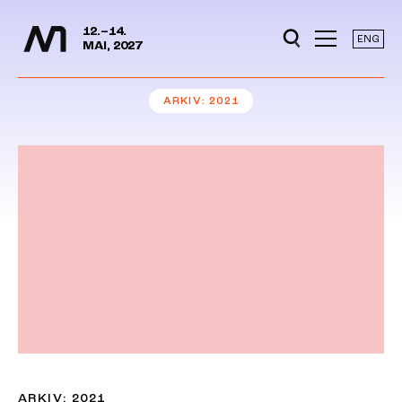
Mediedager
Hopp til hovedinnhold
12.–14.
ENG
MAI, 2027
ARKIV
2021
ARKIV: 2021