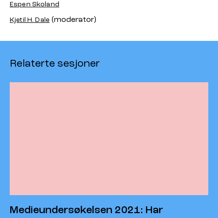
Espen Skoland
(moderator)
Kjetil H. Dale
Relaterte sesjoner
Medieundersøkelsen 2021: Har