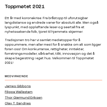
Toppmøtet 2021
Ett år med koronakrise: Fra bråstopp til uforutsigbar
langdistanse og endrede vaner for absolutt alle. Men også
lyspunkt, med oppløftende leser-og seertall fra et
nyhetssøkende folk, tjoret til hjemmets skjermer.
Tradisjonen tro har vi samlet medietopper for å
oppsummere, men aller mest for å snakke om alt som ligger
foran oss! Om konkurranse, rettigheter, inntekter,
forretningsmodeller, sårbarhet, tillit, innovasjon og det å
skape begeistring i eget hus. Velkommen til Toppmøtet
2021!
MEDVIRKENDE
James Gibbons
Filippa Wallestam
Thor Gjermund Eriksen
Olav T. Sandnes