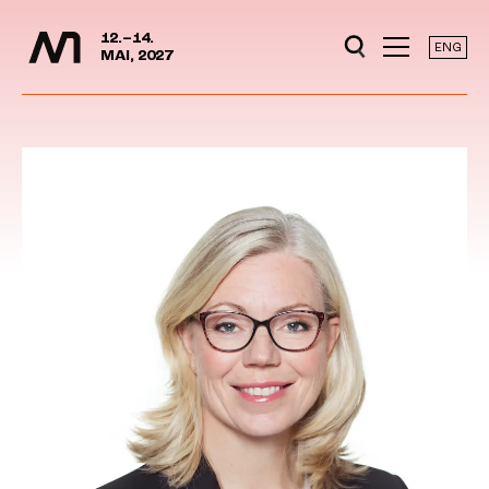
Mediedager
Hopp til hovedinnhold
12.–14.
ENG
MAI, 2027