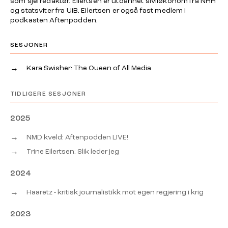
som sjefredaktør. Eilertsen er utdannet siviløkonom fra NHH
og statsviter fra UiB. Eilertsen er også fast medlem i
podkasten Aftenpodden.
SESJONER
→
Kara Swisher: The Queen of All Media
TIDLIGERE SESJONER
2025
→
NMD kveld: Aftenpodden LIVE!
→
Trine Eilertsen: Slik leder jeg
2024
→
Haaretz - kritisk journalistikk mot egen regjering i krig
2023