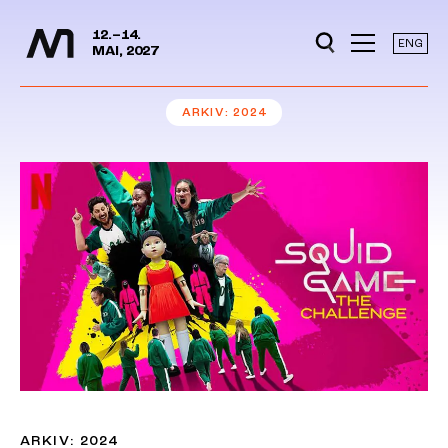
Mediedager
Hopp til hovedinnhold
12.–14.
ENG
MAI, 2027
ARKIV
2024
ARKIV: 2024