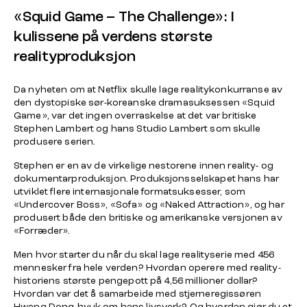
«Squid Game – The Challenge»: I
kulissene på verdens største
realityproduksjon
Da nyheten om at Netflix skulle lage realitykonkurranse av
den dystopiske sør-koreanske dramasuksessen «Squid
Game», var det ingen overraskelse at det var britiske
Stephen Lambert og hans Studio Lambert som skulle
produsere serien.
Stephen er en av de virkelige nestorene innen reality- og
dokumentarproduksjon. Produksjonsselskapet hans har
utviklet flere internasjonale formatsuksesser, som
«Undercover Boss», «Sofa» og «Naked Attraction», og har
produsert både den britiske og amerikanske versjonen av
«Forræder».
Men hvor starter du når du skal lage realityserie med 456
mennesker fra hele verden? Hvordan operere med reality-
historiens største pengepott på 4,56 millioner dollar?
Hvordan var det å samarbeide med stjerneregissøren
Hwang Dong-hyuk om hans livsverk? Og hvordan gjør du et