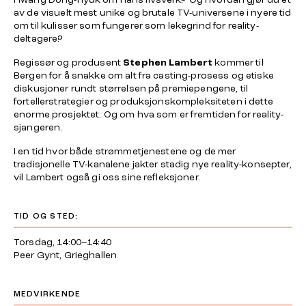
av de visuelt mest unike og brutale TV-universene i nyere tid
om til kulisser som fungerer som lekegrind for reality-
deltagere?
Regissør og produsent
Stephen Lambert
kommer til
Bergen for å snakke om alt fra casting-prosess og etiske
diskusjoner rundt størrelsen på premiepengene, til
fortellerstrategier og produksjonskompleksiteten i dette
enorme prosjektet. Og om hva som er fremtiden for reality-
sjangeren.
I en tid hvor både strømmetjenestene og de mer
tradisjonelle TV-kanalene jakter stadig nye reality-konsepter,
vil Lambert også gi oss sine refleksjoner.
TID OG STED:
Torsdag, 14:00–14:40
Peer Gynt, Grieghallen
MEDVIRKENDE